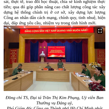
sát, thực
tế,
trao đổi học thuật, chia sẻ kinh nghiệm thực
tiễn; qua đó góp phần nâng cao chất lượng công tác xây
dựng hệ thống chính trị ở cơ sở, xây dựng lực lượng
Công an nhân dân cách mạng, chính quy, tinh nhuệ, hiện
đại
, đáp ứng yêu cầu, nhiệm vụ trong tình hình mới.
Đồng chí TS, Đại tá Trần Thị Kim Phụng, Uỷ viên Ban
Thường vụ Đảng uỷ,
Phó Giám đốc Công an Thành phố Hồ Chí Minh phát