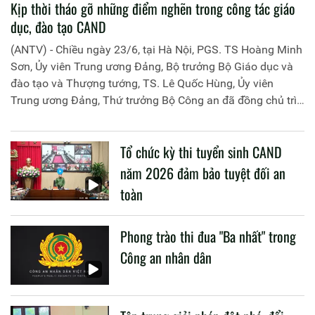
Kịp thời tháo gỡ những điểm nghẽn trong công tác giáo
dục, đào tạo CAND
(ANTV) - Chiều ngày 23/6, tại Hà Nội, PGS. TS Hoàng Minh
Sơn, Ủy viên Trung ương Đảng, Bộ trưởng Bộ Giáo dục và
đào tạo và Thượng tướng, TS. Lê Quốc Hùng, Ủy viên
Trung ương Đảng, Thứ trưởng Bộ Công an đã đồng chủ trì
buổi làm việc với các đơn vị của 2 Bộ về một số nội dung
liên quan đến công tác giáo dục và đào tạo của lực lượng
Tổ chức kỳ thi tuyển sinh CAND
CAND.
năm 2026 đảm bảo tuyệt đối an
toàn
Phong trào thi đua "Ba nhất" trong
Công an nhân dân