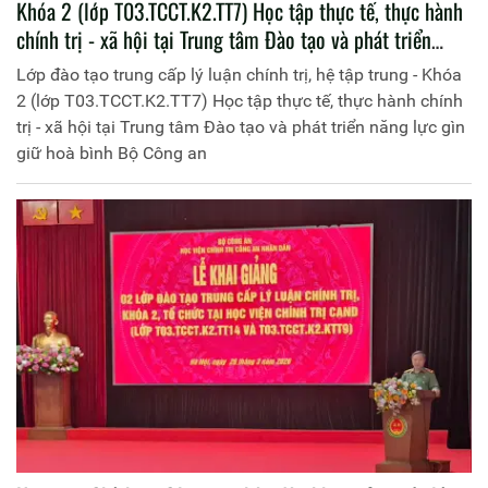
Khóa 2 (lớp T03.TCCT.K2.TT7) Học tập thực tế, thực hành
chính trị - xã hội tại Trung tâm Đào tạo và phát triển
năng lực gìn giữ hoà bình Bộ Công an
Lớp đào tạo trung cấp lý luận chính trị, hệ tập trung - Khóa
2 (lớp T03.TCCT.K2.TT7) Học tập thực tế, thực hành chính
trị - xã hội tại Trung tâm Đào tạo và phát triển năng lực gìn
giữ hoà bình Bộ Công an