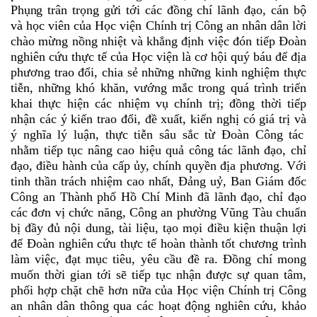
Phụng
trân
trọng
gửi tới các đồng chí lãnh đạo, cán bộ
và học viên của Học viện Chính trị Công an nhân dân lời
chào mừng nồng nhiệt
và khẳng định
việc đón tiếp Đoàn
nghiên cứu thực tế của Học viện
là cơ hội quý báu để địa
phương
trao đổi, chia sẻ những những kinh nghiệm thực
tiễn
,
những khó khăn, vướng mắc trong quá trình triển
khai thực hiện các nhiệm vụ chính trị; đồng thời tiếp
nhận các
ý kiến trao đổi, đề xuất, kiến nghị có giá trị và
ý nghĩa lý luận, thực tiễn sâu sắc
từ Đoàn
Công tác
nhằm tiếp tục nâng cao hiệu quả công tác lãnh đạo, chỉ
đạo, điều hành của cấp ủy, chính quyền địa phương.
Với
tinh thần trách nhiệm cao nhất, Đảng
uỷ, Ban Giám đốc
Công an Thành phố Hồ Chí Minh
đã lãnh
đạo,
chỉ đạo
các đơn
vị chức năng, Công an phường Vũng Tàu
chuẩn
bị đầy đủ nội dung, tài liệu, tạo mọi điều kiện thuận lợi
để Đoàn nghiên cứu thực tế hoàn thành tốt chương trình
làm việc
, đạt mục tiêu, yêu cầu đề ra. Đồng chí mong
muốn
thời gian tới sẽ tiếp tục nhận được sự quan tâm,
phối hợp chặt chẽ hơn nữa của Học viện Chính trị Công
an nhân dân thông qua các hoạt động nghiên cứu, khảo