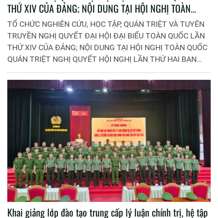
THỨ XIV CỦA ĐẢNG; NỘI DUNG TẠI HỘI NGHỊ TOÀN
QUỐC QUÁN TRIỆT NGHỊ QUYẾT HỘI NGHỊ LẦN THỨ HAI
TỔ CHỨC NGHIÊN CỨU, HỌC TẬP, QUÁN TRIỆT VÀ TUYÊN
BAN CHẤP HÀNH TRUNG ƯƠNG ĐẢNG KHÓA XIV TRONG
TRUYỀN NGHỊ QUYẾT ĐẠI HỘI ĐẠI BIỂU TOÀN QUỐC LẦN
ĐẢNG BỘ BỘ PHẬN PHÒNG QUẢN LÝ HỌC VIÊN
THỨ XIV CỦA ĐẢNG; NỘI DUNG TẠI HỘI NGHỊ TOÀN QUỐC
QUÁN TRIỆT NGHỊ QUYẾT HỘI NGHỊ LẦN THỨ HAI BAN
CHẤP HÀNH TRUNG ƯƠNG ĐẢNG KHÓA XIV TRONG ĐẢNG
BỘ BỘ PHẬN PHÒNG QUẢN LÝ HỌC VIÊN
Khai giảng lớp đào tạo trung cấp lý luận chính trị, hệ tập