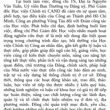
Tại buổi làm việc, đồng chí TS
, Đại tá Nguyễn
Văn Tuấn, Uỷ viên Ban Thường vụ Đảng uỷ, Phó
Giám
đốc Học viện Chính trị CAND
đã cảm ơn sự quan tâm,
phối hợp, tạo điều kiện của Công
an Thành phố Hồ Chí
Minh, Công an phường Vũng Tàu
đối với Đoàn công tác
của Học viện
. Phát biểu chỉ đạo, định hướng buổi làm
việc, đồng chí Phó Giám đốc Học viện nhấn mạnh h
oạt
động nghiên cứu thực tế là một nội dung đặc
biệt
quan
trọng trong chương trình đào tạo, bồi dưỡng của Học
viện Chính trị Công an nhân dân
,
gắn kết giữa lý luận và
thực tiễn, góp phần giúp đội ngũ cán bộ, giảng viên, học
viên củng cố kiến thức chuyên môn, nâng cao năng lực
tổng kết thực tiễn, phân tích và vận dụng sáng tạo những
quan điểm, chủ trương của Đảng, chính sách, pháp luật
của Nhà nước vào thực tiễn công tác bảo đảm an ninh,
trật tự và xây dựng hệ thống chính trị ở cơ sở. Đồng
thời, t
hông qua các hoạt động khảo sát, trao đổi, thảo
luận, học
viên
sẽ tiếp thu được nhiều ý kiến quý báu,
những kinh nghiệm và luận cứ khoa học có giá trị để tiếp
tục hoàn thiện, nâng cao chất lượng công tác lãnh đạo,
quản lý và tổ chức thực hiện nhiệm vụ
ở đơn vị, địa
phương mình.
Đồng chí
quán triệt mục đích, yêu cầu,
định hướng những nội dung tổ chức học tập thực tế, thực