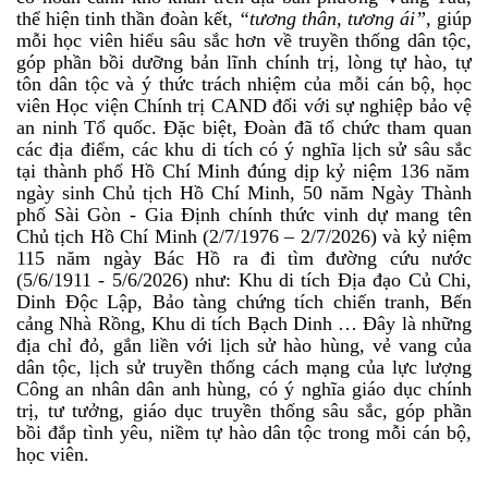
thể
hiện tinh thần đoàn kết,
“tương thân, tương ái”,
giúp
mỗi
học viên hiểu sâu sắc hơn về truyền thống dân tộc,
góp phần bồi dưỡng bản lĩnh chính trị, lòng tự hào, tự
tôn dân tộc và ý thức trách nhiệm của mỗi cán bộ, học
viên
Học viện Chính trị CAND
đối
với
sự nghiệp bảo vệ
an ninh Tổ quốc.
Đặc biệt,
Đoàn đã tổ chức tham quan
các địa điểm, các khu di tích có ý nghĩa lịch sử sâu sắc
tại thành phố Hồ Chí Minh
đúng dịp kỷ niệm 136 năm
ngày sinh Chủ tịch Hồ Chí Minh, 50 năm Ngày Thành
phố Sài Gòn - Gia Định chính thức vinh dự mang tên
Chủ tịch Hồ Chí Minh (2/7/1976 – 2/7/2026) và kỷ niệm
115 năm ngày Bác Hồ ra đi tìm đường cứu nước
(5/6/1911 - 5/6/2026)
như:
Khu di tích Địa đạo Củ Chi
,
Dinh Độc Lập, B
ảo
tàng chứng tích chiến tranh,
Bến
cảng Nhà Rồng, Khu di tích Bạch Dinh
…
Đây là những
địa chỉ đỏ, gắn liền với lịch sử hào hùng, vẻ vang của
dân tộc, lịch sử truyền thống cách mạng của lực lượng
Công an nhân dân anh hùng, có ý nghĩa giáo dục chính
trị, tư tưởng, giáo dục truyền thống sâu sắc, góp phần
bồi đắp tình yêu, niềm tự hào dân tộc trong mỗi cán bộ,
học viên.