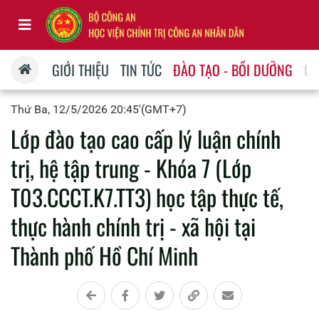
GIỚI THIỆU
TIN TỨC
ĐÀO TẠO - BỒI DƯỠNG
QU
Thứ Ba, 12/5/2026 20:45'(GMT+7)
Lớp đào tạo cao cấp lý luận chính
trị, hệ tập trung - Khóa 7 (Lớp
T03.CCCT.K7.TT3) học tập thực tế,
thực hành chính trị - xã hội tại
Thành phố Hồ Chí Minh