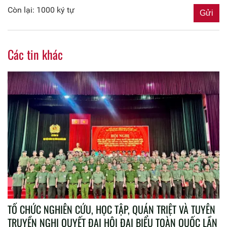
Còn lại: 1000 ký tự
Các tin khác
TỔ CHỨC NGHIÊN CỨU, HỌC TẬP, QUÁN TRIỆT VÀ TUYÊN
TRUYỀN NGHỊ QUYẾT ĐẠI HỘI ĐẠI BIỂU TOÀN QUỐC LẦN