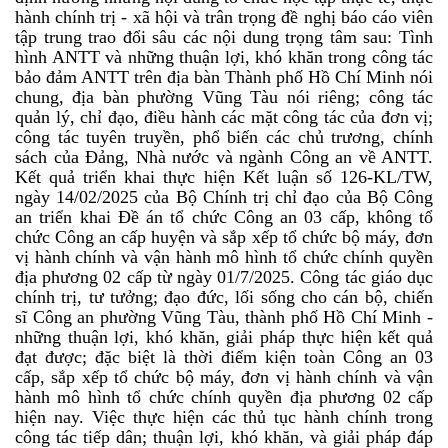
hành chính trị - xã hội
và trân trọng đề nghị báo cáo viên
tập trung trao đổi sâu các nội dung trọng tâm sau:
Tình
hình ANTT và những thuận lợi, khó khăn trong công tác
bảo đảm ANTT trên địa bàn Thành phố Hồ Chí Minh nói
chung, địa bàn phường Vũng Tàu nói riêng; công tác
quản lý, chỉ đạo, điều hành các mặt công tác của đơn vị;
công tác tuyên truyền, phổ biến các chủ trương, chính
sách của Đảng, Nhà nước và ngành Công an về ANTT.
Kết quả triển khai thực hiện Kết luận số 126-KL/TW,
ngày 14/02/2025 của Bộ Chính trị chỉ đạo của Bộ Công
an triển khai Đề án tổ chức Công an 03 cấp, không tổ
chức Công an cấp huyện và sắp xếp tổ chức bộ máy, đơn
vị hành chính và vận hành mô hình tổ chức chính quyền
địa phương 02 cấp từ ngày 01/7/2025. Công tác giáo dục
chính trị, tư tưởng; đạo đức, lối sống cho cán bộ, chiến
sĩ Công an phường Vũng Tàu, thành phố Hồ Chí Minh -
những thuận lợi, khó khăn, giải pháp thực hiện kết quả
đạt được; đặc biệt là thời điểm kiện toàn Công an 03
cấp, sắp xếp tổ chức bộ máy, đơn vị hành chính và vận
hành mô hình tổ chức chính quyền địa phương 02 cấp
hiện nay. Việc thực hiện các thủ tục hành chính trong
công tác tiếp dân; thuận lợi, khó khăn, và giải pháp đáp