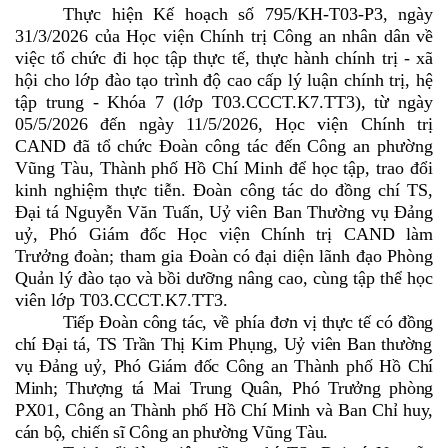
Thực hiện Kế hoạch số
795
/KH-T03-P3, ngày
31
/
3
/202
6
của Học viện Chính trị Công an nhân dân về
việc tổ chức đi học tập thực tế, thực hành chính trị - xã
hội cho lớp đào tạo trình độ cao cấp lý luận chính trị, hệ
tập trung - Khóa
7
(lớp T03.
C
CCT.K
7
.TT
3
), từ
ngày
05
/
5
/2026
đến ngày 11/5/2026,
Học viện Chính trị
CAND đã tổ chức Đoàn công tác đến Công
an phường
Vũng Tàu, Thành phố Hồ Chí Minh
để học tập, trao đổi
kinh nghiệm
thực tiễn
. Đoàn công tác do đồng chí TS
,
Đại
tá
Nguyễn
Văn Tuấn, Uỷ viên Ban Thường vụ Đảng
uỷ, Phó
Giám đốc Học viện Chính trị CAND làm
Trưởng đoàn; tham gia Đoàn có đại diện lãnh đạo Phòng
Quản lý đào tạo và bồi dưỡng nâng cao
,
cùng tập thể học
viên lớp T03.
C
CCT.K
7
.TT
3.
Tiếp Đoàn công tác, về phía đơn
vị thực tế
có đồng
chí Đại tá, TS Trần Thị Kim Phụng, Uỷ viên Ban thường
vụ Đảng uỷ, Phó Giám đốc Công an Thành phố Hồ Chí
Minh; Thượng tá Mai Trung Quân, Phó Trưởng phòng
PX01, Công an Thành phố Hồ Chí Minh và Ban Chỉ huy,
cán bộ, chiến sĩ Công an phường Vũng Tàu.