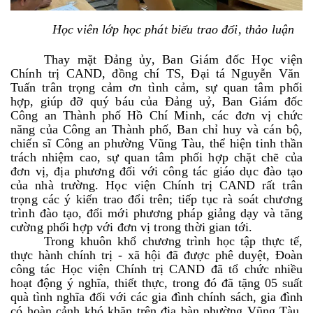
Học viên lớp học phát biểu trao đổi, thảo luận
T
hay mặt Đảng ủy, Ban Giám đốc Học viện
Chính
trị CAND, đồng chí TS, Đại tá Nguyễn Văn
Tuấn trân trọng
cảm ơn
tình cảm, sự quan tâm phối
hợp, giúp đỡ quý báu của Đảng uỷ, Ban Giám đốc
Công an Thành phố Hồ Chí Minh, các đơn vị chức
năng của Công an Thành phố, Ban chỉ huy và cán bộ,
chiến sĩ Công an phường Vũng Tàu,
thể hiện tinh thần
trách nhiệm cao, sự quan
tâm
phối hợp chặt chẽ
của
đơn vị, địa phương đối với công tác giáo dục đào tạo
của nhà trường.
Học viện Chính
trị CAND
rất
trân
trọng
các
ý kiến trao
đổi trên
;
tiếp tục
rà soát chương
trình đào tạo, đổi mới phương pháp giảng dạy
và tăng
cường phối hợp với đơn
vị
trong thời gian tới
.
Trong khuôn khổ chương trình học tập thực tế,
thực hành chính trị - xã hội đã được phê duyệt, Đoàn
công tác Học viện Chính trị CAND đã tổ chức nhiều
hoạt động ý nghĩa, thiết thực
, trong đó
đã tặng 0
5 suất
quà tình nghĩa đối với các gia đình chính sách, gia đình
có hoàn cảnh khó khăn trên địa bàn phường Vũng Tàu,