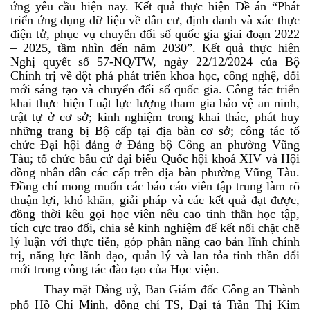
ứng yêu cầu hiện nay. Kết quả thực hiện Đề án “Phát
triển ứng dụng dữ liệu về dân cư, định danh và xác thực
điện tử, phục vụ chuyển đổi số quốc gia giai đoạn 2022
– 2025, tầm nhìn đến năm 2030”. Kết quả thực hiện
Nghị quyết số 57-NQ/TW, ngày 22/12/2024 của Bộ
Chính trị về đột phá phát triển khoa học, công nghệ, đổi
mới sáng tạo và chuyển đổi số quốc gia. Công tác triển
khai thực hiện Luật lực lượng tham gia bảo vệ an ninh,
trật tự ở cơ sở; kinh nghiệm trong khai thác, phát huy
những trang bị Bộ cấp tại địa bàn cơ sở; công tác tổ
chức Đại hội đảng ở Đảng bộ Công an phường Vũng
Tàu; tổ chức bầu cử đại biểu Quốc hội khoá XIV và Hội
đồng nhân dân các cấp trên địa bàn phường Vũng Tàu.
Đồng chí mong muốn các báo cáo viên tập trung làm rõ
thuận lợi, khó khăn, giải pháp và các kết quả đạt được,
đồng thời kêu gọi học viên nêu cao tinh thần học tập,
tích cực trao đổi, chia sẻ kinh nghiệm để kết nối chặt chẽ
lý luận với thực tiễn, góp phần nâng cao bản lĩnh chính
trị, năng lực lãnh đạo, quản lý và lan tỏa tinh thần đổi
mới trong công tác đào tạo của Học viện
.
Thay mặt Đảng uỷ, Ban Giám đốc Công an Thành
phố Hồ Chí Minh
,
đồng chí TS, Đại tá Trần T
h
ị Kim