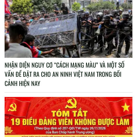
NHẬN DIỆN NGUY CƠ “CÁCH MẠNG MÀU” VÀ MỘT SỐ
VẤN ĐỀ ĐẶT RA CHO AN NINH VIỆT NAM TRONG BỐI
CẢNH HIỆN NAY