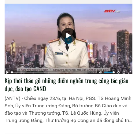
Kịp thời tháo gỡ những điểm nghẽn trong công tác giáo
dục, đào tạo CAND
(ANTV) - Chiều ngày 23/6, tại Hà Nội, PGS. TS Hoàng Minh
Sơn, Ủy viên Trung ương Đảng, Bộ trưởng Bộ Giáo dục và
đào tạo và Thượng tướng, TS. Lê Quốc Hùng, Ủy viên
Trung ương Đảng, Thứ trưởng Bộ Công an đã đồng chủ trì
buổi làm việc với các đơn vị của 2 Bộ về một số nội dung
liên quan đến công tác giáo dục và đào tạo của lực lượng