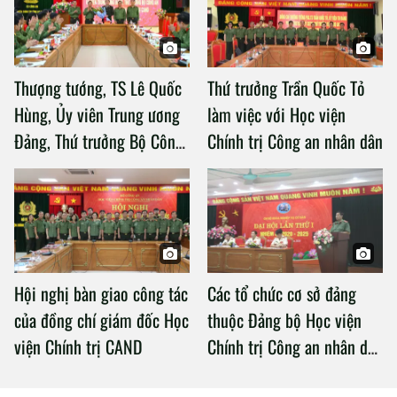
Thượng tướng, TS Lê Quốc
Thứ trưởng Trần Quốc Tỏ
Hùng, Ủy viên Trung ương
làm việc với Học viện
Đảng, Thứ trưởng Bộ Công
Chính trị Công an nhân dân
an làm việc với Học viện
Chính trị Công an nhân dân
Hội nghị bàn giao công tác
Các tổ chức cơ sở đảng
của đồng chí giám đốc Học
thuộc Đảng bộ Học viện
viện Chính trị CAND
Chính trị Công an nhân dân
tổ chức thành công Đại hội