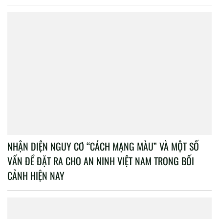
NHẬN DIỆN NGUY CƠ “CÁCH MẠNG MÀU” VÀ MỘT SỐ
VẤN ĐỀ ĐẶT RA CHO AN NINH VIỆT NAM TRONG BỐI
CẢNH HIỆN NAY