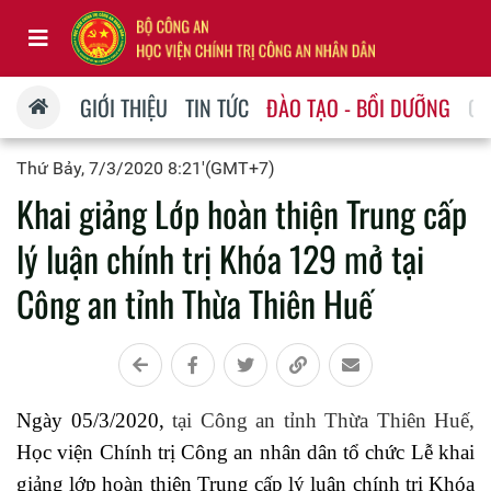
GIỚI THIỆU
TIN TỨC
ĐÀO TẠO - BỒI DƯỠNG
QU
Thứ Bảy, 7/3/2020 8:21'(GMT+7)
Khai giảng Lớp hoàn thiện Trung cấp
lý luận chính trị Khóa 129 mở tại
Công an tỉnh Thừa Thiên Huế
Ngày 05/3/2020,
tại Công an tỉnh Thừa Thiên Huế
,
Học viện Chính trị Công an nhân dân tổ chức Lễ khai
giảng lớp hoàn thiện Trung cấp lý luận chính trị Khóa