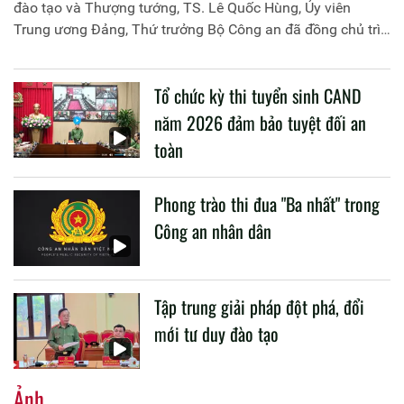
đào tạo và Thượng tướng, TS. Lê Quốc Hùng, Ủy viên
Trung ương Đảng, Thứ trưởng Bộ Công an đã đồng chủ trì
buổi làm việc với các đơn vị của 2 Bộ về một số nội dung
liên quan đến công tác giáo dục và đào tạo của lực lượng
Tổ chức kỳ thi tuyển sinh CAND
CAND.
năm 2026 đảm bảo tuyệt đối an
toàn
Phong trào thi đua "Ba nhất" trong
Công an nhân dân
Tập trung giải pháp đột phá, đổi
mới tư duy đào tạo
Ảnh