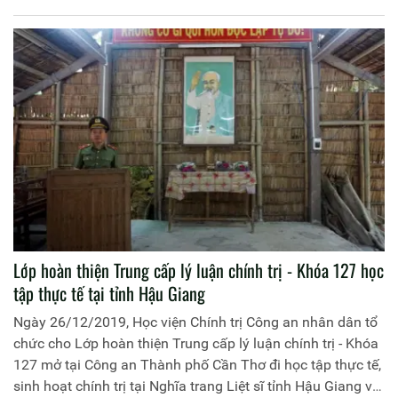
Chính trị Công an nhân dân chủ trì buổi Lễ. Tham dự Lễ bế
giảng có đồng chí Đại tá Dương Ngọc Sáu, Phó Giám đốc
Công an tỉnh Bắc Giang, đại diện lãnh đạo các đơn vị thuộc
Học viện, Công an tỉnh Bắc Giang cùng 100 học viên tham
gia khóa học.
Lớp hoàn thiện Trung cấp lý luận chính trị - Khóa 127 học
tập thực tế tại tỉnh Hậu Giang
Ngày 26/12/2019, Học viện Chính trị Công an nhân dân tổ
chức cho Lớp hoàn thiện Trung cấp lý luận chính trị - Khóa
127 mở tại Công an Thành phố Cần Thơ đi học tập thực tế,
sinh hoạt chính trị tại Nghĩa trang Liệt sĩ tỉnh Hậu Giang và