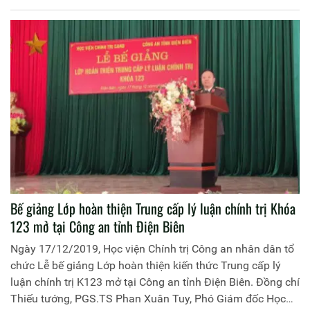
Khu di tích căn cứ tỉnh ủy Cần Thơ. Đồng chí Thiếu tướng,
PGS.TS Phan Xuân Tuy, Phó Giám đốc Học viện Chính trị
Công an nhân dân trưởng đoàn công tác; cùng tham gia
đoàn công tác có đại diện lãnh đạo, cán bộ các đơn vị của
Học viện Chính trị Công an nhân dân, Công an Thành phố
Cần Thơ cùng toàn thể học viên lớp học.
Bế giảng Lớp hoàn thiện Trung cấp lý luận chính trị Khóa
123 mở tại Công an tỉnh Điện Biên
Ngày 17/12/2019, Học viện Chính trị Công an nhân dân tổ
chức Lễ bế giảng Lớp hoàn thiện kiến thức Trung cấp lý
luận chính trị K123 mở tại Công an tỉnh Điện Biên. Đồng chí
Thiếu tướng, PGS.TS Phan Xuân Tuy, Phó Giám đốc Học