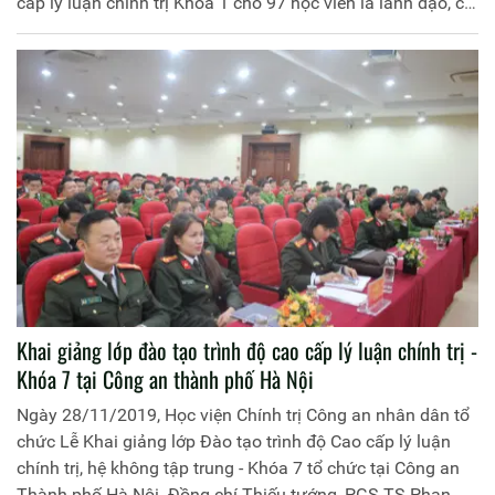
cấp lý luận chính trị Khoá 1 cho 97 học viên là lãnh đạo, chỉ
huy Công an các đơn vị, địa phương và cán bộ, giáo viên
các trường CAND phía Nam.
Khai giảng lớp đào tạo trình độ cao cấp lý luận chính trị -
Khóa 7 tại Công an thành phố Hà Nội
Ngày 28/11/2019, Học viện Chính trị Công an nhân dân tổ
chức Lễ Khai giảng lớp Đào tạo trình độ Cao cấp lý luận
chính trị, hệ không tập trung - Khóa 7 tổ chức tại Công an
Thành phố Hà Nội. Đồng chí Thiếu tướng, PGS.TS Phan