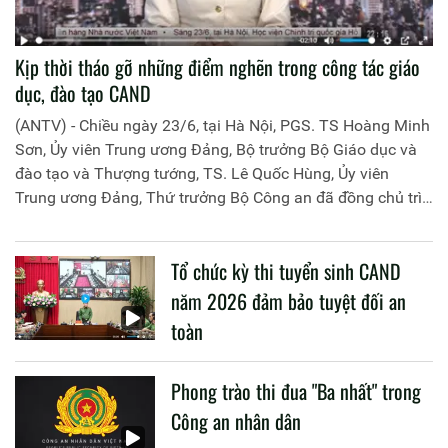
Kịp thời tháo gỡ những điểm nghẽn trong công tác giáo
dục, đào tạo CAND
(ANTV) - Chiều ngày 23/6, tại Hà Nội, PGS. TS Hoàng Minh
Sơn, Ủy viên Trung ương Đảng, Bộ trưởng Bộ Giáo dục và
đào tạo và Thượng tướng, TS. Lê Quốc Hùng, Ủy viên
Trung ương Đảng, Thứ trưởng Bộ Công an đã đồng chủ trì
buổi làm việc với các đơn vị của 2 Bộ về một số nội dung
liên quan đến công tác giáo dục và đào tạo của lực lượng
Tổ chức kỳ thi tuyển sinh CAND
CAND.
năm 2026 đảm bảo tuyệt đối an
toàn
Phong trào thi đua "Ba nhất" trong
Công an nhân dân