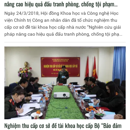
nâng cao hiệu quả đấu tranh phòng, chống tội phạm
xuyên quốc gia ở vùng Tây Bắc”
Ngày 24/3/2018, Hội đồng Khoa học và Công nghệ Học
viện Chính trị Công an nhân dân đã tổ chức nghiệm thu
cấp cơ sở đề tài khoa học cấp nhà nước “Nghiên cứu giải
pháp nâng cao hiệu quả đấu tranh phòng, chống tội phạm
xuyên quốc gia ở vùng Tây Bắc”, mã số KHCN-TB.16X/13-
18 do Học viện Chính trị Công an nhân dân chủ trì và đồng
chí Thiếu tướng, GS.TS Trương Giang Long, nguyên Giám
đốc Học viện làm Chủ nhiệm.
Nghiệm thu cấp cơ sở đề tài khoa học cấp Bộ “Bảo đảm