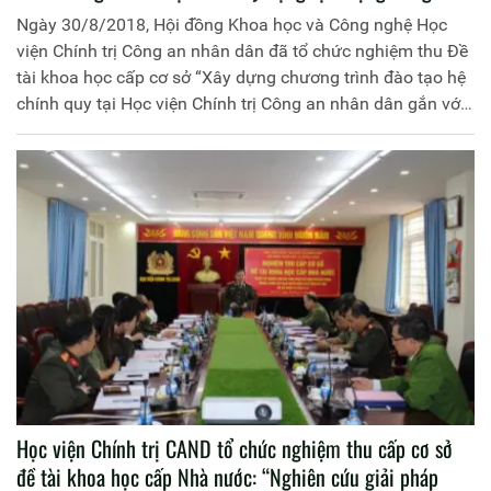
nhân dân trong tình hình hiện nay”
Ngày 30/8/2018, Hội đồng Khoa học và Công nghệ Học
viện Chính trị Công an nhân dân đã tổ chức nghiệm thu Đề
tài khoa học cấp cơ sở “Xây dựng chương trình đào tạo hệ
chính quy tại Học viện Chính trị Công an nhân dân gắn với
thực tiễn xây dựng lực lượng Công an nhân dân trong tình
hình hiện nay”, mã số SX.2016.T29.036 do đồng chí
Thượng tá, TS Tống Văn Khuông, Trưởng phòng Phòng
Quản lý đào tạo làm chủ nhiệm.
Học viện Chính trị CAND tổ chức nghiệm thu cấp cơ sở
đề tài khoa học cấp Nhà nước: “Nghiên cứu giải pháp