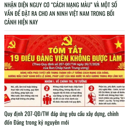
NHẬN DIỆN NGUY CƠ “CÁCH MẠNG MÀU” VÀ MỘT SỐ
VẤN ĐỀ ĐẶT RA CHO AN NINH VIỆT NAM TRONG BỐI
CẢNH HIỆN NAY
Quy định 207-QĐ/TW đáp ứng yêu cầu xây dựng, chỉnh
đốn Đảng trong kỷ nguyên mới