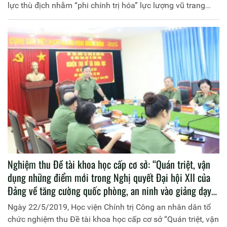
lực thù địch nhằm “phi chính trị hóa” lực lượng vũ trang
hiện nay”, mã số: SA.2018.T29.095, do Bộ môn Pháp luật
và nghiệp vụ Công an chủ trì; đồng chí Đại tá Đinh Tuấn
Nghiệm thu Đề tài khoa học cấp cơ sở: “Quán triệt, vận
dụng những điểm mới trong Nghị quyết Đại hội XII của
Đảng về tăng cường quốc phòng, an ninh vào giảng dạy
các môn lý luận chính trị tại Học viện Chính trị Công an
Ngày 22/5/2019, Học viện Chính trị Công an nhân dân tổ
nhân dân”
chức nghiệm thu Đề tài khoa học cấp cơ sở “Quán triệt, vận