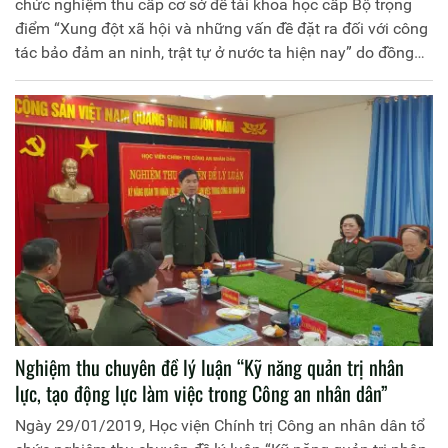
chức nghiệm thu cấp cơ sở đề tài khoa học cấp Bộ trọng
điểm “Xung đột xã hội và những vấn đề đặt ra đối với công
tác bảo đảm an ninh, trật tự ở nước ta hiện nay” do đồng
chí Thiếu tướng, PGS.TS Trần Vi Dân, Giám đốc Học viện
Chính trị Công an nhân dân làm Chủ nhiệm. Đồng chí
Thiếu tướng, PGS.TS Phan Xuân Tuy, Phó Giám đốc Học
viện làm Chủ tịch Hội đồng.
Nghiệm thu chuyên đề lý luận “Kỹ năng quản trị nhân
lực, tạo động lực làm việc trong Công an nhân dân”
Ngày 29/01/2019, Học viện Chính trị Công an nhân dân tổ