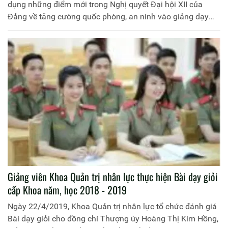
dụng những điểm mới trong Nghị quyết Đại hội XII của
Đảng về tăng cường quốc phòng, an ninh vào giảng dạy
các môn lý luận chính trị tại Học viện Chính trị Công an
nhân dân”, mã số: BX.2017.T29.183, do Khoa Lịch sử đảng
và Tư tưởng Hồ Chí Minh chủ trì
Giảng viên Khoa Quản trị nhân lực thực hiện Bài dạy giỏi
cấp Khoa năm, học 2018 - 2019
Ngày 22/4/2019, Khoa Quản trị nhân lực tổ chức đánh giá
Bài dạy giỏi cho đồng chí Thượng úy Hoàng Thị Kim Hồng,