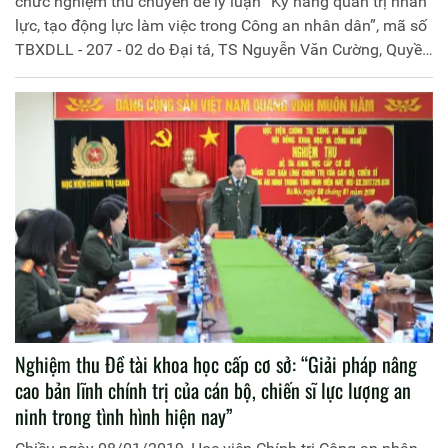
chức nghiệm thu chuyên đề lý luận “Kỹ năng quản trị nhân
lực, tạo động lực làm việc trong Công an nhân dân”, mã số
TBXDLL - 207 - 02 do Đại tá, TS Nguyễn Văn Cường, Quyền
Trưởng khoa, Khoa Quản trị nhân lực làm Chủ nhiệm. Đồng
chí Thiếu tướng, PGS. TS Trần Vi Dân, Giám đốc Học viện
Chính trị Công an nhân dân dự và phát biểu chỉ đạo. Thừa
ủy quyền của đồng chí Giám đốc Học viện, đồng chí Đại tá,
PGS.TS Đinh Ngọc Hoa, Phó Giám đốc Học viện Chính trị
Công an nhân dân là Chủ tịch Hội đồng nghiệm thu. Tham
dự còn có các thành viên Hội đồng nghiệm thu, đại diện
lãnh đạo các đơn vị thuộc Học viện và toàn thể thành viên
tham gia nghiên cứu chuyên đề.
Nghiệm thu Đề tài khoa học cấp cơ sở: “Giải pháp nâng
cao bản lĩnh chính trị của cán bộ, chiến sĩ lực lượng an
ninh trong tình hình hiện nay”