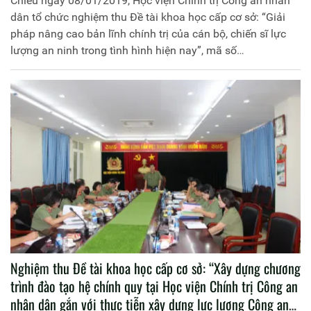
Chiều ngày 08/01/2019, Học viện Chính trị Công an nhân
dân tổ chức nghiệm thu Đề tài khoa học cấp cơ sở: “Giải
pháp nâng cao bản lĩnh chính trị của cán bộ, chiến sĩ lực
lượng an ninh trong tình hình hiện nay”, mã số
SX.2017.T29.030 do Thượng úy, Ths Nguyễn Thị Thanh
Nga, giảng viên Bộ môn Pháp luật và Nghiệp vụ Công an
làm chủ nhiệm. Đồng chí Thiếu tướng, PGS. TS Trần Vi
Dân, Giám đốc Học viện là Chủ tịch Hội đồng nghiệm thu.
Nghiệm thu Đề tài khoa học cấp cơ sở: “Xây dựng chương
trình đào tạo hệ chính quy tại Học viện Chính trị Công an
nhân dân gắn với thực tiễn xây dựng lực lượng Công an