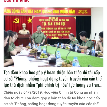
Tọa đàm khoa học góp ý hoàn thiện bản thảo đề tài cấp
cơ sở “Phòng, chống hoạt động tuyên truyền của các thế
lực thù địch nhằm “phi chính trị hóa” lực lượng vũ trang
hiện nay”
Chiều ngày 04/9/2019, Học viện Chính trị Công an nhân
dân tổ chức Tọa đàm góp ý bản thảo đề tài khoa học cấp
cơ sở “Phòng, chống hoạt động tuyên truyền của các thế