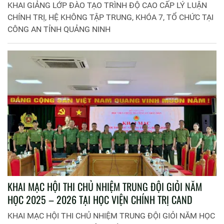
KHAI GIẢNG LỚP ĐÀO TẠO TRÌNH ĐỘ CAO CẤP LÝ LUẬN
CHÍNH TRỊ, HỆ KHÔNG TẬP TRUNG, KHÓA 7, TỔ CHỨC TẠI
CÔNG AN TỈNH QUẢNG NINH
KHAI MẠC HỘI THI CHỦ NHIỆM TRUNG ĐỘI GIỎI NĂM
HỌC 2025 – 2026 TẠI HỌC VIỆN CHÍNH TRỊ CAND
KHAI MẠC HỘI THI CHỦ NHIỆM TRUNG ĐỘI GIỎI NĂM HỌC