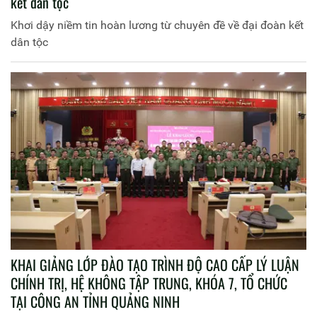
kết dân tộc
Khơi dậy niềm tin hoàn lương từ chuyên đề về đại đoàn kết
dân tộc
KHAI GIẢNG LỚP ĐÀO TẠO TRÌNH ĐỘ CAO CẤP LÝ LUẬN
CHÍNH TRỊ, HỆ KHÔNG TẬP TRUNG, KHÓA 7, TỔ CHỨC
TẠI CÔNG AN TỈNH QUẢNG NINH