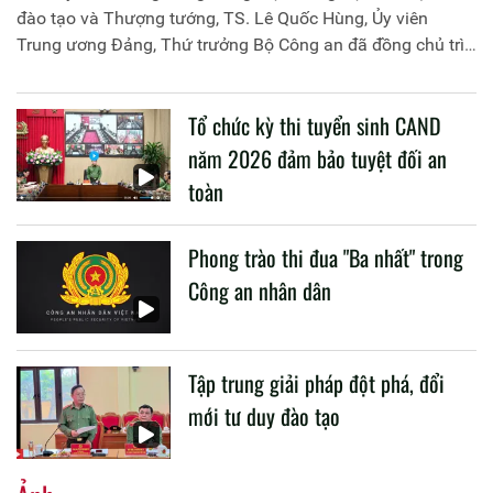
đào tạo và Thượng tướng, TS. Lê Quốc Hùng, Ủy viên
Trung ương Đảng, Thứ trưởng Bộ Công an đã đồng chủ trì
buổi làm việc với các đơn vị của 2 Bộ về một số nội dung
liên quan đến công tác giáo dục và đào tạo của lực lượng
Tổ chức kỳ thi tuyển sinh CAND
CAND.
năm 2026 đảm bảo tuyệt đối an
toàn
Phong trào thi đua "Ba nhất" trong
Công an nhân dân
Tập trung giải pháp đột phá, đổi
mới tư duy đào tạo