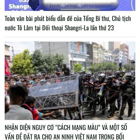
Toàn văn bài phát biểu dẫn đề của Tổng Bí thư, Chủ tịch
nước Tô Lâm tại Đối thoại Shangri-La lần thứ 23
NHẬN DIỆN NGUY CƠ “CÁCH MẠNG MÀU” VÀ MỘT SỐ
VẤN ĐỀ ĐẶT RA CHO AN NINH VIỆT NAM TRONG BỐI