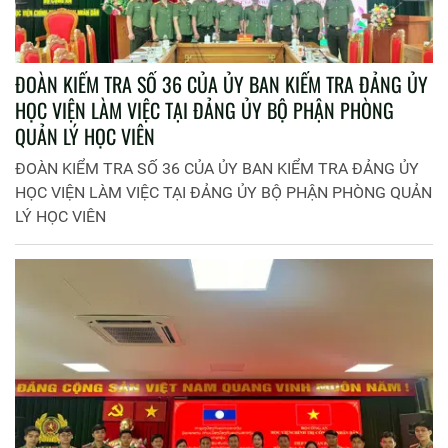
ĐOÀN KIỂM TRA SỐ 36 CỦA ỦY BAN KIỂM TRA ĐẢNG ỦY
HỌC VIỆN LÀM VIỆC TẠI ĐẢNG ỦY BỘ PHẬN PHÒNG
QUẢN LÝ HỌC VIÊN
ĐOÀN KIỂM TRA SỐ 36 CỦA ỦY BAN KIỂM TRA ĐẢNG ỦY
HỌC VIỆN LÀM VIỆC TẠI ĐẢNG ỦY BỘ PHẬN PHÒNG QUẢN
LÝ HỌC VIÊN