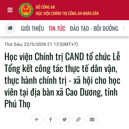
GIỚI THIỆU
TIN TỨC
ĐÀO TẠO - BỒI DƯỠNG
QU
Thứ Sáu, 22/5/2026 21:12'(GMT+7)
Học viện Chính trị CAND tổ chức Lễ
Tổng kết công tác thực tế dân vận,
thực hành chính trị - xã hội cho học
viên tại địa bàn xã Cao Dương, tỉnh
Phú Thọ