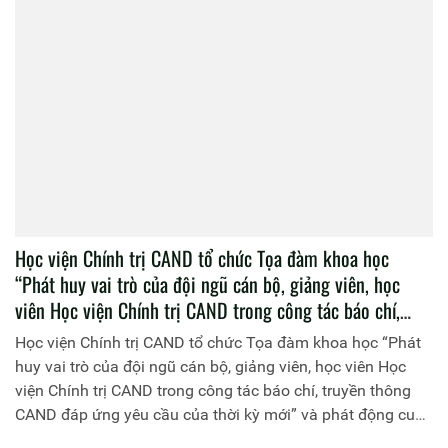
Học viện Chính trị CAND tổ chức Tọa đàm khoa học
“Phát huy vai trò của đội ngũ cán bộ, giảng viên, học
viên Học viện Chính trị CAND trong công tác báo chí,
truyền thông CAND đáp ứng yêu cầu của thời kỳ mới” và
Học viện Chính trị CAND tổ chức Tọa đàm khoa học “Phát
phát động cuộc thi “Giải Búa liềm vàng” lần thứ X năm
huy vai trò của đội ngũ cán bộ, giảng viên, học viên Học
2025 trong Đảng bộ Học viện Chính trị CAND.
viện Chính trị CAND trong công tác báo chí, truyền thông
CAND đáp ứng yêu cầu của thời kỳ mới” và phát động cuộc
thi “Giải Búa liềm vàng” lần thứ X năm 2025 trong Đảng bộ