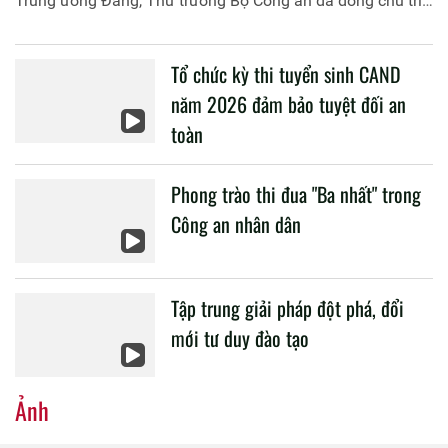
Trung ương Đảng, Thứ trưởng Bộ Công an đã đồng chủ trì
buổi làm việc với các đơn vị của 2 Bộ về một số nội dung
liên quan đến công tác giáo dục và đào tạo của lực lượng
Tổ chức kỳ thi tuyển sinh CAND
CAND.
năm 2026 đảm bảo tuyệt đối an
toàn
Phong trào thi đua "Ba nhất" trong
Công an nhân dân
Tập trung giải pháp đột phá, đổi
mới tư duy đào tạo
Ảnh