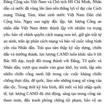
Đảng Cộng sản Việt Nam và Chủ tịch Hồ Chí Minh, Nhân
dân cả nước đã vùng lên làm nên thắng lợi vĩ đại của Cách
mạng Tháng Tám, khai sinh nước Việt Nam Dân chủ
Cộng hòa. Ngay sau ngày độc lập, lực lượng Công an
nhân dân Việt Nam được thành lập với nhiệm vụ trọng
yếu: bảo vệ chính quyền cách mạng non trẻ, giữ gìn trật tự
an ninh, trấn áp phản cách mạng và bảo vệ cuộc sống bình
yên của Nhân dân. Trải qua tám thập kỷ xây dựng, chiến
đấu và trưởng thành, lực lượng CAND luôn khắc sâu 6 lời
Bác Hồ dạy, tuyệt đối trung thành với Đảng, Tổ quốc và
Nhân dân, vượt qua muôn vàn gian khổ, hy sinh, lập nên
nhiều chiến công oanh liệt trong các cuộc kháng chiến
chống thực dân, đế quốc, làm nên những trang sử vàng của
dân tộc. Trong thời kỳ hòa bình, đổi mới và hội nhập quốc
tế, lực lượng CAND đã chủ động, sáng tạo trong công tác
tham mưu, đấu tranh phòng chống tội phạm, bảo vệ an