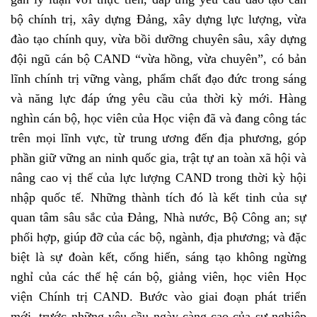
bộ chính trị, xây dựng Đảng, xây dựng lực lượng, vừa
đào tạo chính quy, vừa bồi dưỡng chuyên sâu, xây dựng
đội ngũ cán bộ CAND “vừa hồng, vừa chuyên”, có bản
lĩnh chính trị vững vàng, phẩm chất đạo đức trong sáng
và năng lực đáp ứng yêu cầu của thời kỳ mới. Hàng
nghìn cán bộ, học viên của Học viện đã và đang công tác
trên mọi lĩnh vực, từ trung ương đến địa phương, góp
phần giữ vững an ninh quốc gia, trật tự an toàn xã hội và
nâng cao vị thế của lực lượng CAND trong thời kỳ hội
nhập quốc tế. Những thành tích đó là kết tinh của sự
quan tâm sâu sắc của Đảng, Nhà nước, Bộ Công an; sự
phối hợp, giúp đỡ của các bộ, ngành, địa phương; và đặc
biệt là sự đoàn kết, cống hiến, sáng tạo không ngừng
nghỉ của các thế hệ cán bộ, giảng viên, học viên Học
viện Chính trị CAND. Bước vào giai đoạn phát triển
mới, trước những yêu cầu ngày càng cao của sự nghiệp