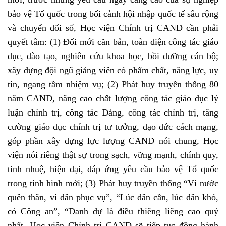
bảo vệ Tổ quốc trong bối cảnh hội nhập quốc tế sâu rộng
và chuyển đổi số, Học viện Chính trị CAND cần phải
quyết tâm: (1) Đổi mới căn bản, toàn diện công tác giáo
dục, đào tạo, nghiên cứu khoa học, bồi dưỡng cán bộ;
xây dựng đội ngũ giảng viên có phẩm chất, năng lực, uy
tín, ngang tầm nhiệm vụ; (2) Phát huy truyền thống 80
năm CAND, nâng cao chất lượng công tác giáo dục lý
luận chính trị, công tác Đảng, công tác chính trị, tăng
cường giáo dục chính trị tư tưởng, đạo đức cách mạng,
góp phần xây dựng lực lượng CAND nói chung, Học
viện nói riêng thật sự trong sạch, vững mạnh, chính quy,
tinh nhuệ, hiện đại, đáp ứng yêu cầu bảo vệ Tổ quốc
trong tình hình mới; (3) Phát huy truyền thống “Vì nước
quên thân, vì dân phục vụ”, “Lúc dân cần, lúc dân khó,
có Công an”, “Danh dự là điều thiêng liêng cao quý
nhất, Học viện Chính trị CAND sẽ tiếp tục đồng hành