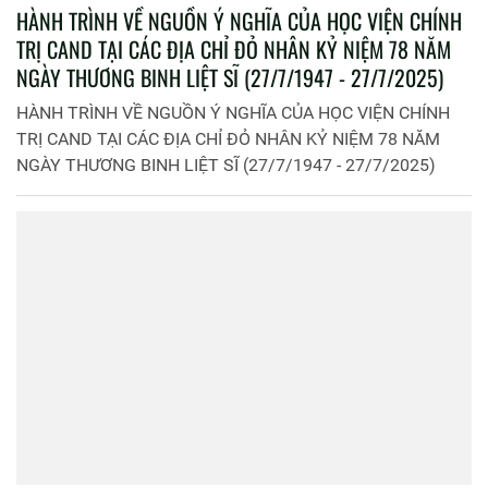
HÀNH TRÌNH VỀ NGUỒN Ý NGHĨA CỦA HỌC VIỆN CHÍNH
TRỊ CAND TẠI CÁC ĐỊA CHỈ ĐỎ NHÂN KỶ NIỆM 78 NĂM
NGÀY THƯƠNG BINH LIỆT SĨ (27/7/1947 - 27/7/2025)
HÀNH TRÌNH VỀ NGUỒN Ý NGHĨA CỦA HỌC VIỆN CHÍNH
TRỊ CAND TẠI CÁC ĐỊA CHỈ ĐỎ NHÂN KỶ NIỆM 78 NĂM
NGÀY THƯƠNG BINH LIỆT SĨ (27/7/1947 - 27/7/2025)