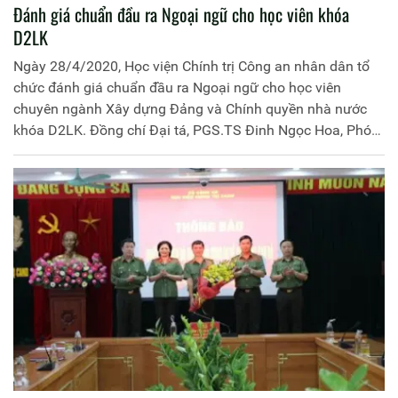
Đánh giá chuẩn đầu ra Ngoại ngữ cho học viên khóa
D2LK
Ngày 28/4/2020, Học viện Chính trị Công an nhân dân tổ
chức đánh giá chuẩn đầu ra Ngoại ngữ cho học viên
chuyên ngành Xây dựng Đảng và Chính quyền nhà nước
khóa D2LK. Đồng chí Đại tá, PGS.TS Đinh Ngọc Hoa, Phó
Giám đốc Học viện là Chủ tịch Hội đồng đánh giá. Tham
gia Hội đồng đánh giá có đại diện lãnh đạo Phòng Quản lý
đào tạo, Phòng Khảo thí và đảm bảo chất lượng đào tạo,
Bộ môn Ngoại ngữ - Tin học, Trung tâm Huấn luyện và bồi
dưỡng nghiệp vụ K02.