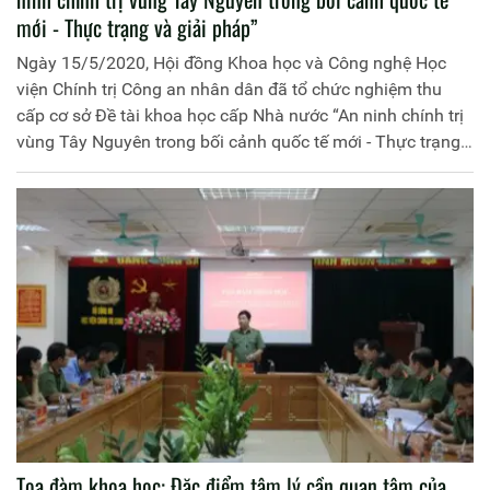
mới - Thực trạng và giải pháp”
Ngày 15/5/2020, Hội đồng Khoa học và Công nghệ Học
viện Chính trị Công an nhân dân đã tổ chức nghiệm thu
cấp cơ sở Đề tài khoa học cấp Nhà nước “An ninh chính trị
vùng Tây Nguyên trong bối cảnh quốc tế mới - Thực trạng
và giải pháp”, mã số TN17/X03 do Học viện Chính trị Công
an nhân dân chủ trì và đồng chí Thiếu tướng, GS. TS Bùi
Quảng Bạ, nguyên Phó Tổng cục trưởng Tổng cục An ninh
làm Chủ nhiệm. Hội đồng gồm 9 thành viên do đồng chí
Trung tướng, PGS. TS Trần Vi Dân, Giám đốc Học viện
Chính trị Công an nhân dân, Chủ tịch Hội đồng Khoa học và
Đào tạo Học viện làm Chủ tịch
Tọa đàm khoa học: Đặc điểm tâm lý cần quan tâm của