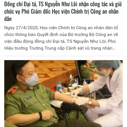
Đồng chí Đại tá, TS Nguyễn Như Lôi nhận công tác và giữ
chức vụ Phó Giám đốc Học viện Chính trị Công an nhân
dân
Ngày 27/4/2020, Học viện Chính trị Công an nhân dân tổ
chức thông báo Quyết định của Bộ trưởng Bộ Công an về
việc điều động đồng chí Đại tá, TS Nguyễn Như Lôi, Phó
Hiệu trưởng Trường Trung cấp Cảnh sát vũ trang nhận
công tác và giữ chức vụ Phó Giám đốc Học viện. Đồng chí
Trung tướng, PGS.TS Trần Vi Dân, Bí thư Đảng ủy, Giám
đốc Học viện chủ trì buổi thông báo Quyết định. Cùng dự
có các đồng chí trong Ban Thường vụ Đảng ủy, Ban Giám
đốc Học viện, đại diện lãnh đạo các đơn vị và các tổ chức
quần chúng thuộc Học viện.