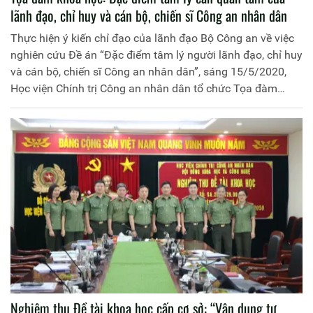
lãnh đạo, chỉ huy và cán bộ, chiến sĩ Công an nhân dân
Thực hiện ý kiến chỉ đạo của lãnh đạo Bộ Công an về việc
nghiên cứu Đề án “Đặc điểm tâm lý người lãnh đạo, chỉ huy
và cán bộ, chiến sĩ Công an nhân dân”, sáng 15/5/2020,
Học viện Chính trị Công an nhân dân tổ chức Tọa đàm
khoa học với chủ đề trên để phục vụ nghiên cứu, xây dựng
đề cương, đề án. Đồng chí Trung tướng, PGS.TS Trần Vi
Dân, Giám đốc Học viện, chủ trì buổi Tọa đàm. Tham dự có
các nhà khoa học, đại diện lãnh đạo Bộ môn Tâm lý các
trường Công an nhân dân.
Nghiệm thu Đề tài khoa học cấp cơ sở: “Vận dụng tư