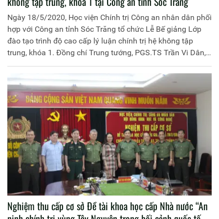
không tập trung, khóa 1 tại Công an tỉnh Sóc Trăng
Ngày 18/5/2020, Học viện Chính trị Công an nhân dân phối
hợp với Công an tỉnh Sóc Trăng tổ chức Lễ Bế giảng Lớp
đào tạo trình độ cao cấp lý luận chính trị hệ không tập
trung, khóa 1. Đồng chí Trung tướng, PGS.TS Trần Vi Dân,
Bí thư Đảng ủy, Giám đốc Học viện Chính trị Công an nhân
dân chủ trì buổi lễ. Tới dự Lễ Bế giảng có đồng chí Đại tá
Nguyễn Minh Ngọc, Ủy viên Ban Thường vụ Tỉnh ủy, Giám
đốc Công an tỉnh Sóc Trăng; đại diện lãnh đạo Ban Tổ
chức, Ban Tuyên giáo tỉnh Sóc Trăng và đại diện lãnh đạo
các đơn vị chức năng của Học viện và Công an tỉnh.
Nghiệm thu cấp cơ sở Đề tài khoa học cấp Nhà nước “An
ninh chính trị vùng Tây Nguyên trong bối cảnh quốc tế