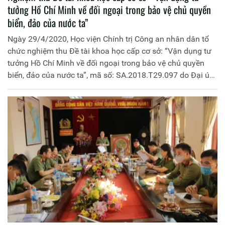
tưởng Hồ Chí Minh về đối ngoại trong bảo vệ chủ quyền
biển, đảo của nước ta”
Ngày 29/4/2020, Học viện Chính trị Công an nhân dân tổ
chức nghiệm thu Đề tài khoa học cấp cơ sở: “Vận dụng tư
tưởng Hồ Chí Minh về đối ngoại trong bảo vệ chủ quyền
biển, đảo của nước ta”, mã số: SA.2018.T29.097 do Đại úy,
TS Đinh Bá Âu, giảng viên Khoa Lịch sử Đảng và tư tưởng
Hồ Chí Minh làm chủ nhiệm. Đồng chí Trung tướng, PGS.
TS Trần Vi Dân, Giám đốc Học viện là Chủ tịch Hội đồng.
Tham gia buổi nghiệm thu có các thành viên trong Hội
đồng nghiệm thu và đại diện lãnh đạo, giảng viên các khoa,
bộ môn thuộc Học viện.