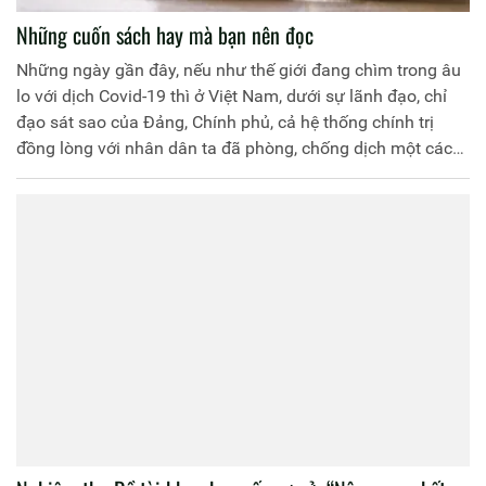
Những cuốn sách hay mà bạn nên đọc
Những ngày gần đây, nếu như thế giới đang chìm trong âu
lo với dịch Covid-19 thì ở Việt Nam, dưới sự lãnh đạo, chỉ
đạo sát sao của Đảng, Chính phủ, cả hệ thống chính trị
đồng lòng với nhân dân ta đã phòng, chống dịch một cách
chủ động, nhanh chóng, hiệu quả và lan toả tinh thần hợp
tác quốc tế. Là người dân Việt Nam, người chiến sỹ trong
lực lượng Công an nhân dân chúng ta càng phải xung kích,
gương mẫu đi đầu chống dịch đồng thời luôn giữ tinh thần
lạc quan, tin tưởng để lan tỏa đến mọi người xung quanh.