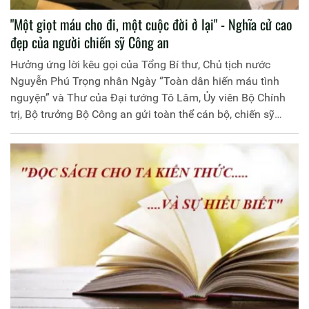
"Một giọt máu cho đi, một cuộc đời ở lại" - Nghĩa cử cao
đẹp của người chiến sỹ Công an
Hưởng ứng lời kêu gọi của Tổng Bí thư, Chủ tịch nước
Nguyễn Phú Trọng nhân Ngày “Toàn dân hiến máu tình
nguyện” và Thư của Đại tướng Tô Lâm, Ủy viên Bộ Chính
trị, Bộ trưởng Bộ Công an gửi toàn thể cán bộ, chiến sỹ
(CBCS) Công an nhân dân tích cực tham gia hiến máu tình
nguyện, sáng 21/4/2020, Học viện Chính trị Công an nhân
phối hợp với Bệnh viện 198 Bộ Công an, Viện Huyết học và
Truyền máu Trung ương tổ chức Chương trình Hiến máu
tình nguyện với chủ đề “Một giọt máu cho đi, một cuộc đời
ở lại”.