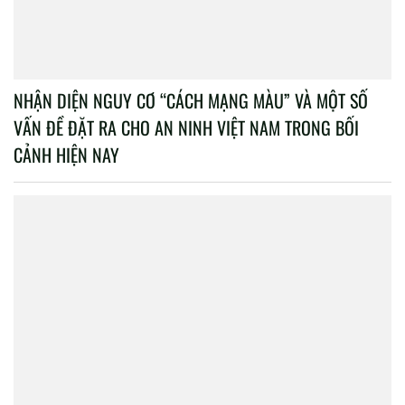
NHẬN DIỆN NGUY CƠ “CÁCH MẠNG MÀU” VÀ MỘT SỐ
VẤN ĐỀ ĐẶT RA CHO AN NINH VIỆT NAM TRONG BỐI
CẢNH HIỆN NAY