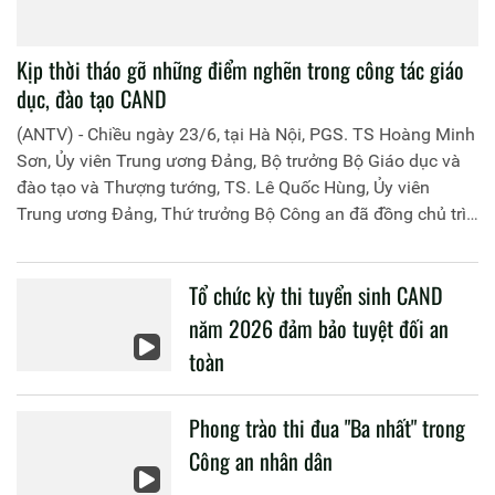
Kịp thời tháo gỡ những điểm nghẽn trong công tác giáo
dục, đào tạo CAND
(ANTV) - Chiều ngày 23/6, tại Hà Nội, PGS. TS Hoàng Minh
Sơn, Ủy viên Trung ương Đảng, Bộ trưởng Bộ Giáo dục và
đào tạo và Thượng tướng, TS. Lê Quốc Hùng, Ủy viên
Trung ương Đảng, Thứ trưởng Bộ Công an đã đồng chủ trì
buổi làm việc với các đơn vị của 2 Bộ về một số nội dung
liên quan đến công tác giáo dục và đào tạo của lực lượng
Tổ chức kỳ thi tuyển sinh CAND
CAND.
năm 2026 đảm bảo tuyệt đối an
toàn
Phong trào thi đua "Ba nhất" trong
Công an nhân dân