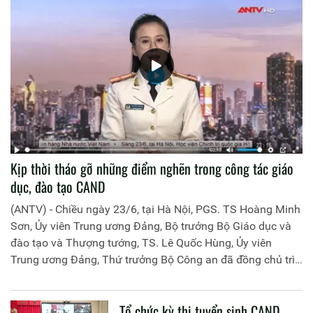
Kịp thời tháo gỡ những điểm nghẽn trong công tác giáo
dục, đào tạo CAND
(ANTV) - Chiều ngày 23/6, tại Hà Nội, PGS. TS Hoàng Minh
Sơn, Ủy viên Trung ương Đảng, Bộ trưởng Bộ Giáo dục và
đào tạo và Thượng tướng, TS. Lê Quốc Hùng, Ủy viên
Trung ương Đảng, Thứ trưởng Bộ Công an đã đồng chủ trì
buổi làm việc với các đơn vị của 2 Bộ về một số nội dung
liên quan đến công tác giáo dục và đào tạo của lực lượng
Tổ chức kỳ thi tuyển sinh CAND
CAND.