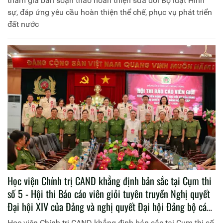
tham gia ban soạn thảo hoàn thiện sửa đổi Bộ luật Hình
sự, đáp ứng yêu cầu hoàn thiện thể chế, phục vụ phát triển
đất nước
Học viện Chính trị CAND khẳng định bản sắc tại Cụm thi
số 5 - Hội thi Báo cáo viên giỏi tuyên truyền Nghị quyết
Đại hội XIV của Đảng và nghị quyết Đại hội Đảng bộ các
cấp nhiệm kỳ 2025 - 2030 trong Đảng bộ Công an Trung
Học viện Chính trị CAND khẳng định bản sắc tại Cụm thi số