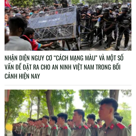
NHẬN DIỆN NGUY CƠ “CÁCH MẠNG MÀU” VÀ MỘT SỐ
VẤN ĐỀ ĐẶT RA CHO AN NINH VIỆT NAM TRONG BỐI
CẢNH HIỆN NAY