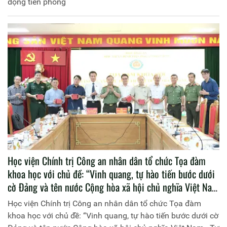
động tiên phong
Học viện Chính trị Công an nhân dân tổ chức Tọa đàm
khoa học với chủ đề: “Vinh quang, tự hào tiến bước dưới
cờ Đảng và tên nước Cộng hòa xã hội chủ nghĩa Việt Nam
- Tự tin vững bước trong kỷ nguyên mới”
Học viện Chính trị Công an nhân dân tổ chức Tọa đàm
khoa học với chủ đề: “Vinh quang, tự hào tiến bước dưới cờ