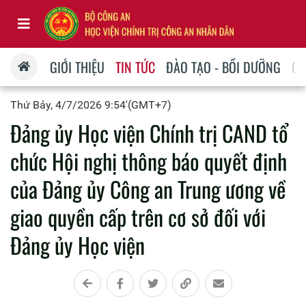
GIỚI THIỆU
TIN TỨC
ĐÀO TẠO - BỒI DƯỠNG
QU
Thứ Bảy, 4/7/2026 9:54'(GMT+7)
Đảng ủy Học viện Chính trị CAND tổ
chức Hội nghị thông báo quyết định
của Đảng ủy Công an Trung ương về
giao quyền cấp trên cơ sở đối với
Đảng ủy Học viện