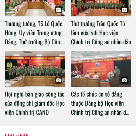
Thượng tướng, TS Lê Quốc
Thứ trưởng Trần Quốc Tỏ
Hùng, Ủy viên Trung ương
làm việc với Học viện
Đảng, Thứ trưởng Bộ Công
Chính trị Công an nhân dân
an làm việc với Học viện
Chính trị Công an nhân dân
Hội nghị bàn giao công tác
Các tổ chức cơ sở đảng
của đồng chí giám đốc Học
thuộc Đảng bộ Học viện
viện Chính trị CAND
Chính trị Công an nhân dân
tổ chức thành công Đại hội
nhiệm kỳ 2020 – 2025