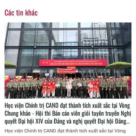
Các tin khác
Học viện Chính trị CAND đạt thành tích xuất sắc tại Vòng
Chung khảo - Hội thi Báo cáo viên giỏi tuyên truyền Nghị
quyết Đại hội XIV của Đảng và nghị quyết Đại hội Đảng
bộ các cấp nhiệm kỳ 2025 - 2030 trong Đảng bộ Công
Học viện Chính trị CAND đạt thành tích xuất sắc tại Vòng