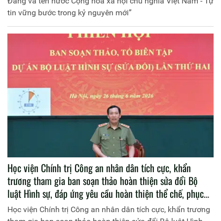
Đảng và tên nước Cộng hòa xã hội chủ nghĩa Việt Nam - Tự
tin vững bước trong kỷ nguyên mới”
Học viện Chính trị Công an nhân dân tích cực, khẩn
trương tham gia ban soạn thảo hoàn thiện sửa đổi Bộ
luật Hình sự, đáp ứng yêu cầu hoàn thiện thể chế, phục
vụ phát triển đất nước
Học viện Chính trị Công an nhân dân tích cực, khẩn trương