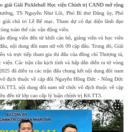
ao giải Giải Pickleball Học viện Chính trị CAND mở rộng
 tướng, TS Nguyễn Như Lôi, Phó Bí thư Đảng ủy, Phó
giải chủ trì Lễ Bế mạc. Tham dự có đại diện lãnh đạo
cùng toàn thể các vận động viên.
vận động viên đến từ khối cán bộ, giảng viên và học viên
đấu, nội dung đôi nam nữ với 09 cặp đấu. Trong đó, Giải
n và trực tiếp tham gia thi đấu của đồng chí Thượng tá,
ện. Các trận cầu kịch tính và hấp dẫn diễn ra từ vòng
/2025 đã diễn ra các trận đấu chung kết nội dung đôi nam
 vô địch thuộc về cặp đôi Nguyễn Hồng Đức - Nông Đức
 K6.TT3, nội dung đôi nam nữ chức vô địch thuộc về cặp
u đến từ lớp cao cấp lý luận chính trị K6.TT3.