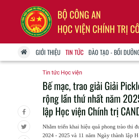
GIỚI THIỆU
TIN TỨC
ĐÀO TẠO - BỒI DƯỠN
Tin tức Học viện
Bế mạc, trao giải Giải Pick
rộng lần thứ nhất năm 202
lập Học viện Chính trị CA
Nhằm triển khai hiệu quả phong trào thi 
2024 - 2025 và
11 năm Ngày thành lập H