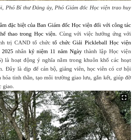
i, Phó Bí thư Đảng ủy, Phó Giám đốc Học viện trao huy
tâm đặc biệt của Ban Giám đốc Học viện đối với công tác
 thể thao trong Học viện.
Cùng với việc hưởng ứng với
ính trị CAND tổ chức
tổ chức Giải Pickleball Học viện
 2025
nhân
kỷ niệm 11 năm Ngày
thành lập Học viện
) là hoạt động ý nghĩa nằm trong khuôn khổ các hoạt
n. Đây là dịp để
cán bộ, giảng viên, học viên có cơ hội
 hóa tinh thần, tạo môi trường giao lưu, gắn kết, giúp đỡ
 giao.