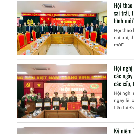
Hội thảo
sai trái,
hình mới
Hội thảo 
sai trái,
mới”
Hội nghị
các ngày
các cấp, 
Hội nghị 
ngày lễ l
tiến tới 
Kỷ niệm 