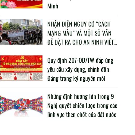
Minh
NHẬN DIỆN NGUY CƠ “CÁCH
MẠNG MÀU” VÀ MỘT SỐ VẤN
ĐỀ ĐẶT RA CHO AN NINH VIỆT
NAM TRONG BỐI CẢNH HIỆN
NAY
Quy định 207-QĐ/TW đáp ứng
yêu cầu xây dựng, chỉnh đốn
Đảng trong kỷ nguyên mới
Những định hướng lớn trong 9
Nghị quyết chiến lược trong các
lĩnh vực then chốt của đất nước