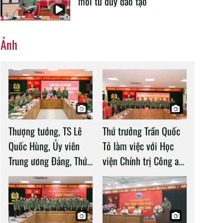
mới tư duy đào tạo
Ảnh
Thượng tướng, TS Lê
Thứ trưởng Trần Quốc
Quốc Hùng, Ủy viên
Tỏ làm việc với Học
Trung ương Đảng, Thứ
viện Chính trị Công an
trưởng Bộ Công an làm
nhân dân
việc với Học viện
Chính trị Công an nhân
dân