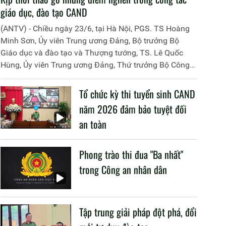
giáo dục, đào tạo CAND
(ANTV) - Chiều ngày 23/6, tại Hà Nội, PGS. TS Hoàng
Minh Sơn, Ủy viên Trung ương Đảng, Bộ trưởng Bộ
Giáo dục và đào tạo và Thượng tướng, TS. Lê Quốc
Hùng, Ủy viên Trung ương Đảng, Thứ trưởng Bộ Công
an đã đồng chủ trì buổi làm việc với các đơn vị của 2
Bộ về một số nội dung liên quan đến công tác giáo dục
Tổ chức kỳ thi tuyển sinh CAND
và đào tạo của lực lượng CAND.
năm 2026 đảm bảo tuyệt đối
an toàn
Phong trào thi đua "Ba nhất"
trong Công an nhân dân
Tập trung giải pháp đột phá, đổi