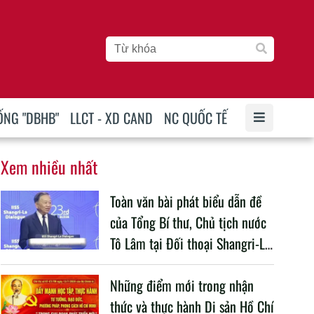
ỐNG "DBHB"
LLCT - XD CAND
NC QUỐC TẾ
Xem nhiều nhất
Toàn văn bài phát biểu dẫn đề
của Tổng Bí thư, Chủ tịch nước
Tô Lâm tại Đối thoại Shangri-La
lần thứ 23
Những điểm mới trong nhận
thức và thực hành Di sản Hồ Chí