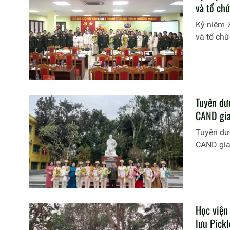
và tổ ch
Kỷ niệm 
và tổ chứ
Tuyên dươ
CAND gia
Tuyên dươ
CAND gia
Học viện
lưu Pick