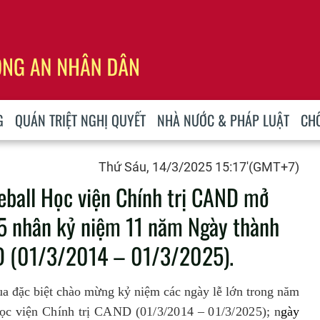
G
QUÁN TRIỆT NGHỊ QUYẾT
NHÀ NƯỚC & PHÁP LUẬT
CH
Thứ Sáu, 14/3/2025 15:17'(GMT+7)
leball Học viện Chính trị CAND mở
5 nhân kỷ niệm 11 năm Ngày thành
ND (01/3/2014 – 01/3/2025).
đua đặc biệt chào mừng kỷ niệm các ngày lễ lớn trong năm
ọc viện Chính trị CAND (01/3/2014 – 01/3/2025); n
gày